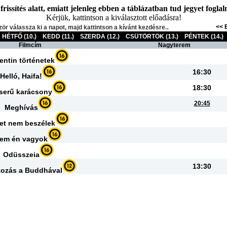
issítés alatt, emiatt jelenleg ebben a táblázatban tud jegyet foglalni
Kérjük, kattintson a kiválasztott előadásra!
.
<< 
zör válassza ki a napot, majd kattintson a kívánt kezdésre.
HÉTFŐ (10.)
KEDD (11.)
SZERDA (12.)
CSÜTÖRTÖK (13.)
PÉNTEK (14.)
Filmcím
Nagyterem
entin történetek
16:30
Helló, Haifa!
18:30
serű karácsony
20:45
Meghívás
et nem beszélek
em én vagyok
Odüsszeia
13:30
kozás a Buddhával