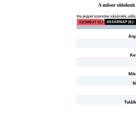
A műsor oldalunk fr
Ha jegyet szeretne vásárolni, elős
VASÁRNAP (9.)
SZOMBAT (8.)
Arg
Ke
Mik
N
Talál