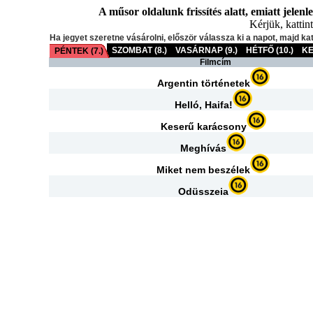
A műsor oldalunk frissítés alatt, emiatt jelenl
Kérjük, kattint
Ha jegyet szeretne vásárolni, először válassza ki a napot, majd ka
SZOMBAT (8.)
VASÁRNAP (9.)
HÉTFŐ (10.)
KE
PÉNTEK (7.)
Filmcím
Argentin történetek
Helló, Haifa!
Keserű karácsony
Meghívás
Miket nem beszélek
Odüsszeia