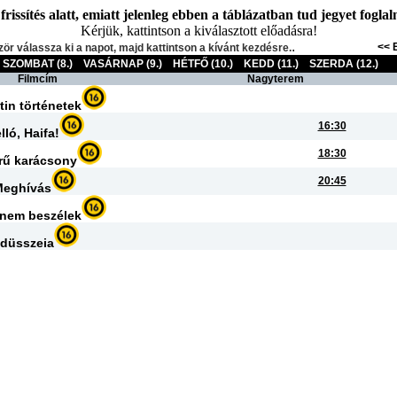
issítés alatt, emiatt jelenleg ebben a táblázatban tud jegyet foglalni
Kérjük, kattintson a kiválasztott előadásra!
.
<< 
zör válassza ki a napot, majd kattintson a kívánt kezdésre.
SZOMBAT (8.)
VASÁRNAP (9.)
HÉTFŐ (10.)
KEDD (11.)
SZERDA (12.)
Filmcím
Nagyterem
tin történetek
16:30
lló, Haifa!
18:30
rű karácsony
20:45
Meghívás
 nem beszélek
düsszeia