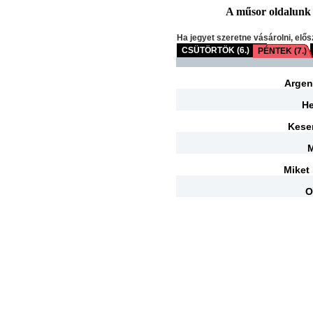
A műsor oldalunk fr
Ha jegyet szeretne vásárolni, elős
CSÜTÖRTÖK (6.)
PÉNTEK (7.)
Argen
He
Kese
Miket
O