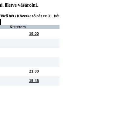
, illetve vásárolni.
Elöző hét /
Következő hét >>
31. hét
Kisterem
19:00
21:00
15:45